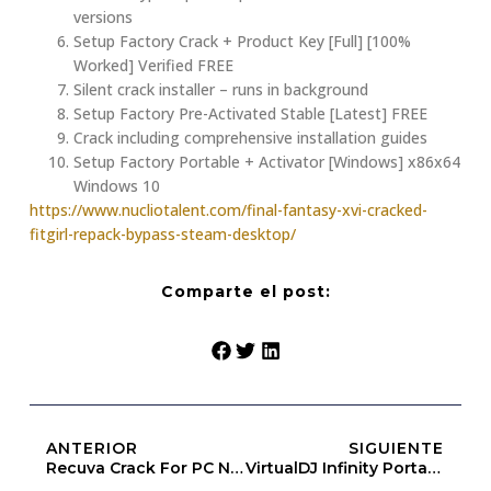
versions
Setup Factory Crack + Product Key [Full] [100%
Worked] Verified FREE
Silent crack installer – runs in background
Setup Factory Pre-Activated Stable [Latest] FREE
Crack including comprehensive installation guides
Setup Factory Portable + Activator [Windows] x86x64
Windows 10
https://www.nucliotalent.com/final-fantasy-xvi-cracked-
fitgirl-repack-bypass-steam-desktop/
Comparte el post:
ANTERIOR
SIGUIENTE
Recuva Crack For PC No Virus (x32x64) MediaFire
VirtualDJ Infinity Portable + Keygen 100% Worked (x32x64) Windows 11 2026