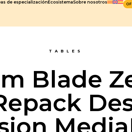
as de especialización
Ecosistema
Sobre nosotros
OF
TABLES
m Blade Ze
 Repack De
sion Media