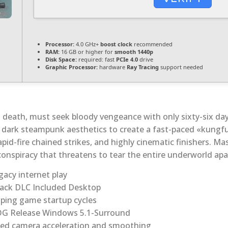
Processor:
4.0 GHz+
boost clock
recommended
RAM:
16 GB or higher for
smooth 1440p
Disk Space:
required: fast
PCIe 4.0
drive
Graphic Processor:
hardware
Ray Tracing
support needed
s death, must seek bloody vengeance with only sixty-six day
h dark steampunk aesthetics to create a fast-paced «kungfu
apid-fire chained strikes, and highly cinematic finishers. M
conspiracy that threatens to tear the entire underworld apa
gacy internet play
pack DLC Included Desktop
oping game startup cycles
OG Release Windows 5.1-Surround
ed camera acceleration and smoothing