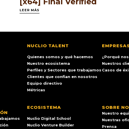
[x64] Final Verified
LEER MÁS
NUCLIO TALENT
EMPRESA
Quienes somos y qué hacemos
¿Porqué nos
Nuestro ecosistema
Nuestros cli
Perfiles y Sectores que trabajamos
Casos de éx
Clientes que confian en nosotros
Equipo directivo
Métricas
ECOSISTEMA
SOBRE N
IÓN
Nuestro equ
rabajamos
Nuclio Digital School
Nuestras ofi
ación
Nuclio Venture Builder
Prensa