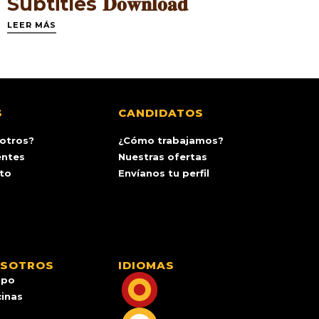
Subtitles 𝐃𝐨𝐰𝐧𝐥𝐨𝐚𝐝
LEER MÁS
S
CANDIDATOS
otros?
¿Cómo trabajamos?
entes
Nuestras ofertas
ito
Envíanos tu perfil
OSOTROS
IDIOMAS
ipo
cinas