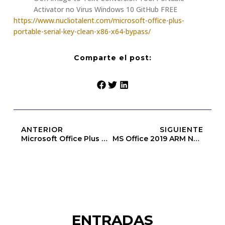
Activator no Virus Windows 10 GitHub FREE
https://www.nucliotalent.com/microsoft-office-plus-
portable-serial-key-clean-x86-x64-bypass/
Comparte el post:
ANTERIOR
SIGUIENTE
Microsoft Office Plus Portable + Serial Key Clean X86-X64 Bypass
MS Office 2019 ARM No Serial Needed Oinstall.exe Archive
ENTRADAS