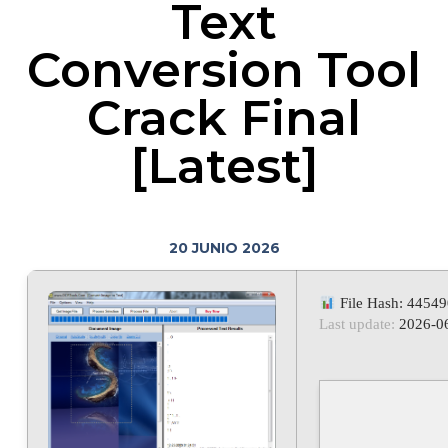
Text
Conversion Tool
Crack Final
[Latest]
20 JUNIO 2026
File Hash: 4454
Last update:
2026-0