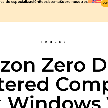
as de especialización
Ecosistema
Sobre nosotros
OF
TABLES
izon Zero 
tered Comp
 Windows 