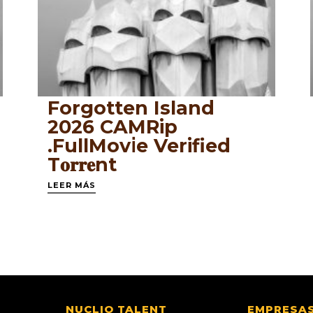
Forgotten Island
2026 CAMRip
.FullMov𝗂e Verified
T𝐨𝐫𝐫𝐞nt
LEER MÁS
NUCLIO TALENT
EMPRESA