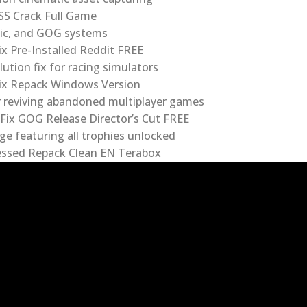
S Crack Full Game
pic, and GOG systems
 Pre-Installed Reddit FREE
ution fix for racing simulators
ix Repack Windows Version
r reviving abandoned multiplayer games
ix GOG Release Director’s Cut FREE
 featuring all trophies unlocked
ssed Repack Clean EN Terabox