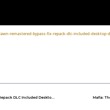
dawn-remastered-bypass-fix-repack-dlc-included-desktop-
Horizon Zero Dawn Remastered Bypass Fix Repack DLC Included Desktop Dolby-Atmos MediaFire 2026
Mafia: T