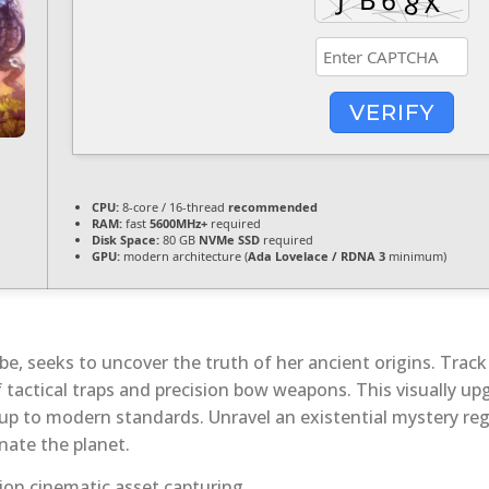
VERIFY
CPU:
8-core / 16-thread
recommended
RAM:
fast
5600MHz+
required
Disk Space:
80 GB
NVMe SSD
required
GPU:
modern architecture (
Ada Lovelace / RDNA 3
minimum)
tribe, seeks to uncover the truth of her ancient origins. Tr
tactical traps and precision bow weapons. This visually up
 up to modern standards. Unravel an existential mystery re
ate the planet.
tion cinematic asset capturing