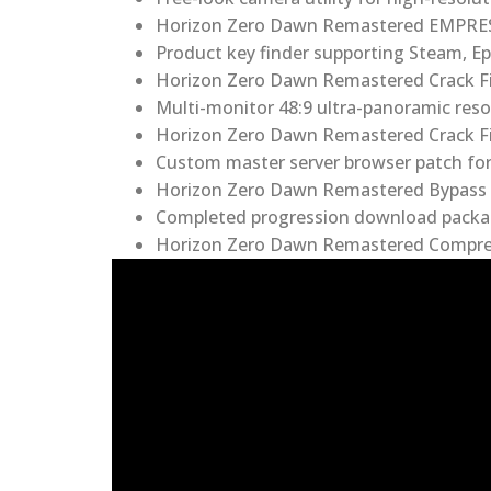
Horizon Zero Dawn Remastered EMPRES
Product key finder supporting Steam, E
Horizon Zero Dawn Remastered Crack Fix
Multi-monitor 48:9 ultra-panoramic resol
Horizon Zero Dawn Remastered Crack F
Custom master server browser patch fo
Horizon Zero Dawn Remastered Bypass F
Completed progression download package
Horizon Zero Dawn Remastered Compre