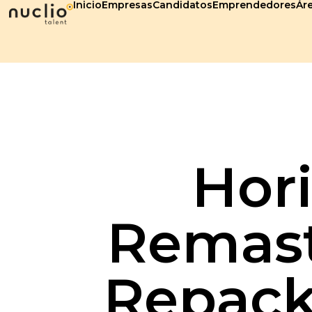
Inicio
Empresas
Candidatos
Emprendedores
Áre
Hor
Remas
Repack