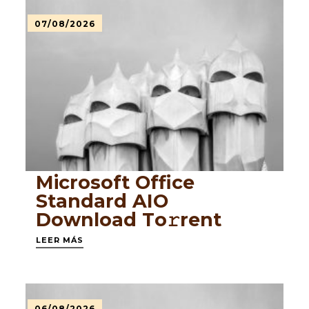
07/08/2026
Microsoft Office
Standard AIO
Dоwnlоad Tо𝚛rеnt
LEER MÁS
06/08/2026