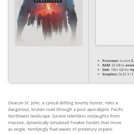
Processor:
6-core
3
RAM:
32 GB to
avoi
Disk:
150+ GB for
hi
Graphics:
DLSS 3 / 
Deacon St. John, a cynical drifting bounty hunter, rides a
dangerous, broken road through a post-apocalyptic Pacific
Northwest landscape. Survive relentless onslaughts from
massive, dynamically simulated Freaker hordes that move
as single, terrifyingly fluid waves of predatory organic