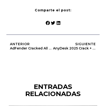
Comparte el post:
ANTERIOR
SIGUIENTE
AdFender Cracked All Versions [Clean] MediaFire
AnyDesk 2025 Crack + Keygen Windows 11 [x86-X64] Lifetime
ENTRADAS
RELACIONADAS