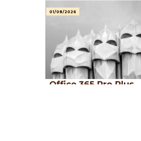
01/08/2026
Office 365 Pro Plus
32-64bit Setup Multi
[Тorrent]
LEER MÁS