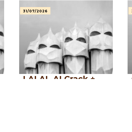
31/07/2026
LALAL.AI Crack +
License Key
FileHippo
LEER MÁS