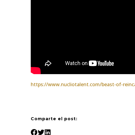
https://www.nucliotalent.com/beast-of-reinca
Comparte el post: