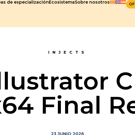
as de especialización
Ecosistema
Sobre nosotros
OF
INJECTS
lustrator 
64 Final R
23 JUNIO 2026