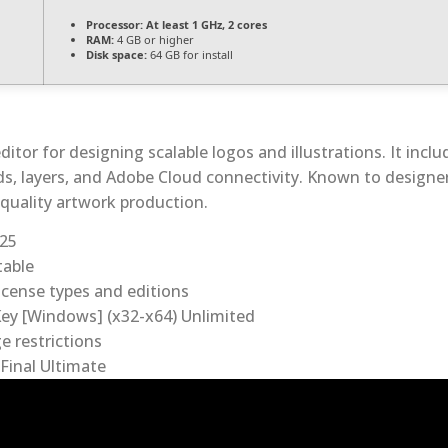
Processor:
At least 1 GHz, 2 cores
RAM:
4 GB or higher
Disk space:
64 GB for install
editor for designing scalable logos and illustrations. It inc
ds, layers, and Adobe Cloud connectivity. Known to designer
 quality artwork production.
025
table
license types and editions
Key [Windows] (x32-x64) Unlimited
e restrictions
 Final Ultimate