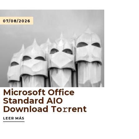
07/08/2026
Microsoft Office
Standard AIO
Dоwnlоad Tо𝚛rеnt
LEER MÁS