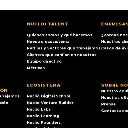
NUCLIO TALENT
EMPRESA
Quienes somos y qué hacemos
¿Porqué nos
Nuestro ecosistema
Nuestros cli
Perfiles y Sectores que trabajamos
Casos de éx
Clientes que confian en nosotros
Equipo directivo
Métricas
ECOSISTEMA
SOBRE N
IÓN
Nuestro equ
rabajamos
Nuclio Digital School
Nuestras ofi
ación
Nuclio Venture Builder
Prensa
Nuclio Labs
Contacta co
Nuclio Learning
Nuclio Founders