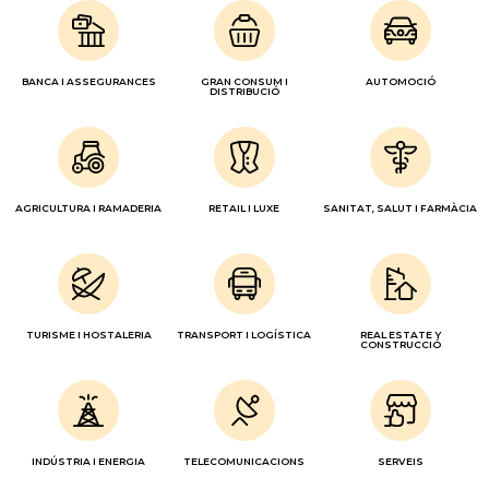
BANCA I ASSEGURANCES
GRAN CONSUM I
AUTOMOCIÓ
DISTRIBUCIÓ
AGRICULTURA I RAMADERIA
RETAIL I LUXE
SANITAT, SALUT I FARMÀCIA
TURISME I HOSTALERIA
TRANSPORT I LOGÍSTICA
REAL ESTATE Y
CONSTRUCCIÓ
INDÚSTRIA I ENERGIA
TELECOMUNICACIONS
SERVEIS